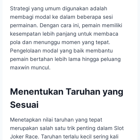
Strategi yang umum digunakan adalah
membagi modal ke dalam beberapa sesi
permainan. Dengan cara ini, pemain memiliki
kesempatan lebih panjang untuk membaca
pola dan menunggu momen yang tepat.
Pengelolaan modal yang baik membantu
pemain bertahan lebih lama hingga peluang
maxwin muncul.
Menentukan Taruhan yang
Sesuai
Menetapkan nilai taruhan yang tepat
merupakan salah satu trik penting dalam Slot
Joker Race. Taruhan terlalu kecil sering kali