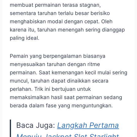
membuat permainan terasa stagnan,
sementara taruhan terlalu besar berisiko
menghabiskan modal dengan cepat. Oleh
karena itu, taruhan menengah sering dianggap
paling ideal.
Pemain yang berpengalaman biasanya
menyesuaikan taruhan dengan ritme
permainan. Saat kemenangan kecil mulai sering
muncul, taruhan dapat dinaikkan secara
perlahan. Trik ini bertujuan untuk
memaksimalkan hasil saat permainan sedang
berada dalam fase yang menguntungkan.
Baca Juga:
Langkah Pertama
Menuju Jackpot Slot Starlight