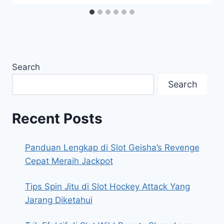
Search
Search
Recent Posts
Panduan Lengkap di Slot Geisha’s Revenge
Cepat Meraih Jackpot
Tips Spin Jitu di Slot Hockey Attack Yang
Jarang Diketahui