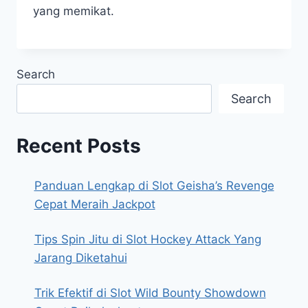
yang memikat.
Search
Search
Recent Posts
Panduan Lengkap di Slot Geisha’s Revenge
Cepat Meraih Jackpot
Tips Spin Jitu di Slot Hockey Attack Yang
Jarang Diketahui
Trik Efektif di Slot Wild Bounty Showdown