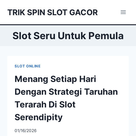
Skip
TRIK SPIN SLOT GACOR
to
content
Slot Seru Untuk Pemula
SLOT ONLINE
Menang Setiap Hari
Dengan Strategi Taruhan
Terarah Di Slot
Serendipity
01/16/2026