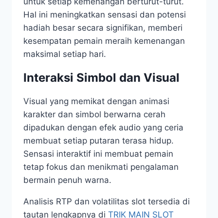
untuk setiap kemenangan berturut-turut.
Hal ini meningkatkan sensasi dan potensi
hadiah besar secara signifikan, memberi
kesempatan pemain meraih kemenangan
maksimal setiap hari.
Interaksi Simbol dan Visual
Visual yang memikat dengan animasi
karakter dan simbol berwarna cerah
dipadukan dengan efek audio yang ceria
membuat setiap putaran terasa hidup.
Sensasi interaktif ini membuat pemain
tetap fokus dan menikmati pengalaman
bermain penuh warna.
Analisis RTP dan volatilitas slot tersedia di
tautan lengkapnya di
TRIK MAIN SLOT