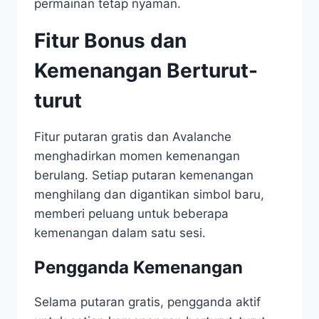
permainan tetap nyaman.
Fitur Bonus dan
Kemenangan Berturut-
turut
Fitur putaran gratis dan Avalanche
menghadirkan momen kemenangan
berulang. Setiap putaran kemenangan
menghilang dan digantikan simbol baru,
memberi peluang untuk beberapa
kemenangan dalam satu sesi.
Pengganda Kemenangan
Selama putaran gratis, pengganda aktif