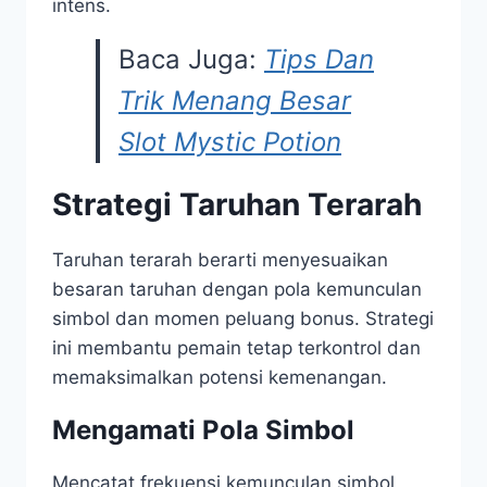
intens.
Baca Juga:
Tips Dan
Trik Menang Besar
Slot Mystic Potion
Strategi Taruhan Terarah
Taruhan terarah berarti menyesuaikan
besaran taruhan dengan pola kemunculan
simbol dan momen peluang bonus. Strategi
ini membantu pemain tetap terkontrol dan
memaksimalkan potensi kemenangan.
Mengamati Pola Simbol
Mencatat frekuensi kemunculan simbol