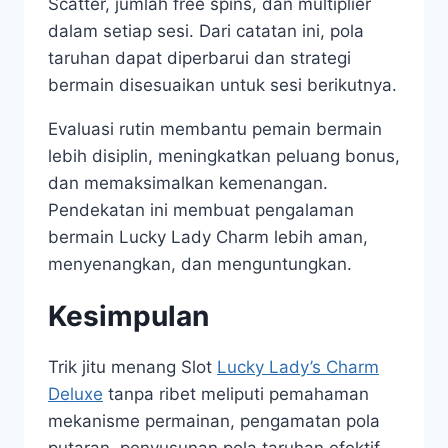
Scatter, jumlah free spins, dan multiplier
dalam setiap sesi. Dari catatan ini, pola
taruhan dapat diperbarui dan strategi
bermain disesuaikan untuk sesi berikutnya.
Evaluasi rutin membantu pemain bermain
lebih disiplin, meningkatkan peluang bonus,
dan memaksimalkan kemenangan.
Pendekatan ini membuat pengalaman
bermain Lucky Lady Charm lebih aman,
menyenangkan, dan menguntungkan.
Kesimpulan
Trik jitu menang Slot
Lucky Lady’s Charm
Deluxe
tanpa ribet meliputi pemahaman
mekanisme permainan, pengamatan pola