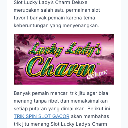
Slot Lucky Lady’s Charm Deluxe
merupakan salah satu permainan slot
favorit banyak pemain karena tema
keberuntungan yang menyenangkan.
Banyak pemain mencari trik jitu agar bisa
menang tanpa ribet dan memaksimalkan
setiap putaran yang dimainkan. Berikut ini
TRIK SPIN SLOT GACOR
akan membahas
trik jitu menang Slot Lucky Lady’s Charm