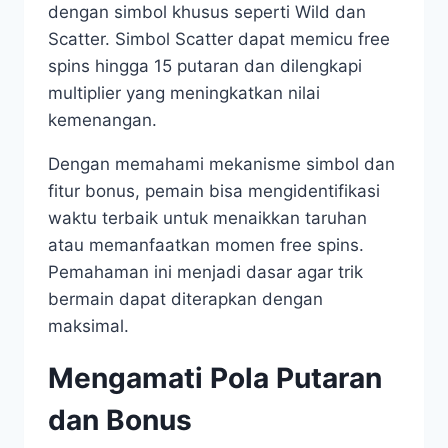
dengan simbol khusus seperti Wild dan
Scatter. Simbol Scatter dapat memicu free
spins hingga 15 putaran dan dilengkapi
multiplier yang meningkatkan nilai
kemenangan.
Dengan memahami mekanisme simbol dan
fitur bonus, pemain bisa mengidentifikasi
waktu terbaik untuk menaikkan taruhan
atau memanfaatkan momen free spins.
Pemahaman ini menjadi dasar agar trik
bermain dapat diterapkan dengan
maksimal.
Mengamati Pola Putaran
dan Bonus