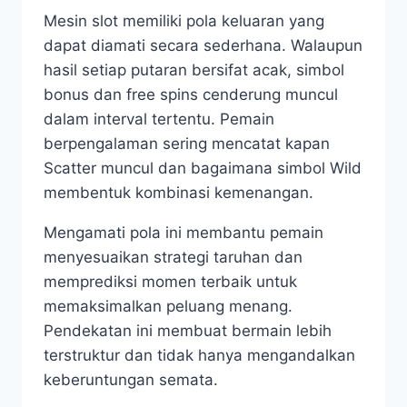
Mesin slot memiliki pola keluaran yang
dapat diamati secara sederhana. Walaupun
hasil setiap putaran bersifat acak, simbol
bonus dan free spins cenderung muncul
dalam interval tertentu. Pemain
berpengalaman sering mencatat kapan
Scatter muncul dan bagaimana simbol Wild
membentuk kombinasi kemenangan.
Mengamati pola ini membantu pemain
menyesuaikan strategi taruhan dan
memprediksi momen terbaik untuk
memaksimalkan peluang menang.
Pendekatan ini membuat bermain lebih
terstruktur dan tidak hanya mengandalkan
keberuntungan semata.