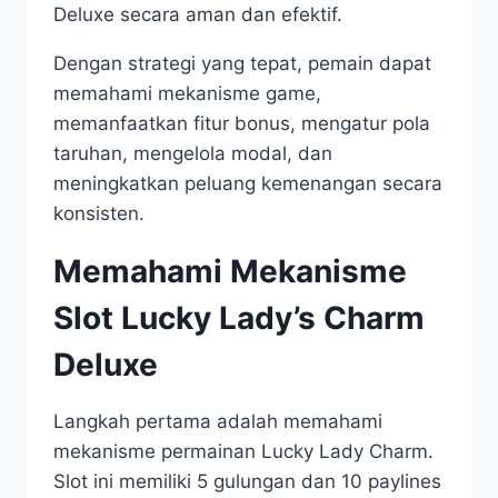
Deluxe secara aman dan efektif.
Dengan strategi yang tepat, pemain dapat
memahami mekanisme game,
memanfaatkan fitur bonus, mengatur pola
taruhan, mengelola modal, dan
meningkatkan peluang kemenangan secara
konsisten.
Memahami Mekanisme
Slot Lucky Lady’s Charm
Deluxe
Langkah pertama adalah memahami
mekanisme permainan Lucky Lady Charm.
Slot ini memiliki 5 gulungan dan 10 paylines