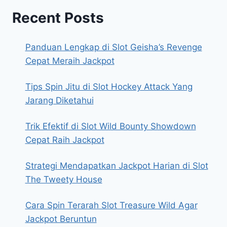
Recent Posts
Panduan Lengkap di Slot Geisha’s Revenge
Cepat Meraih Jackpot
Tips Spin Jitu di Slot Hockey Attack Yang
Jarang Diketahui
Trik Efektif di Slot Wild Bounty Showdown
Cepat Raih Jackpot
Strategi Mendapatkan Jackpot Harian di Slot
The Tweety House
Cara Spin Terarah Slot Treasure Wild Agar
Jackpot Beruntun