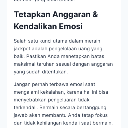
Tetapkan Anggaran &
Kendalikan Emosi
Salah satu kunci utama dalam meraih
jackpot adalah pengelolaan uang yang
baik. Pastikan Anda menetapkan batas
maksimal taruhan sesuai dengan anggaran
yang sudah ditentukan.
Jangan pernah terbawa emosi saat
mengalami kekalahan, karena hal ini bisa
menyebabkan pengeluaran tidak
terkendali. Bermain secara bertanggung
jawab akan membantu Anda tetap fokus
dan tidak kehilangan kendali saat bermain.