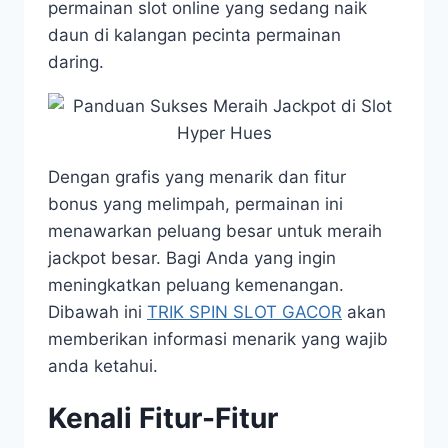
permainan slot online yang sedang naik
daun di kalangan pecinta permainan
daring.
Dengan grafis yang menarik dan fitur
bonus yang melimpah, permainan ini
menawarkan peluang besar untuk meraih
jackpot besar. Bagi Anda yang ingin
meningkatkan peluang kemenangan.
Dibawah ini
TRIK SPIN SLOT GACOR
akan
memberikan informasi menarik yang wajib
anda ketahui.
Kenali Fitur-Fitur