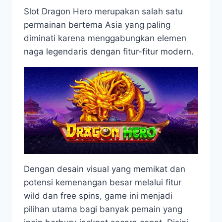
Slot Dragon Hero merupakan salah satu
permainan bertema Asia yang paling
diminati karena menggabungkan elemen
naga legendaris dengan fitur-fitur modern.
Dengan desain visual yang memikat dan
potensi kemenangan besar melalui fitur
wild dan free spins, game ini menjadi
pilihan utama bagi banyak pemain yang