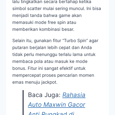
lalu tingkatkan secara bertahap ketika
simbol scatter mulai sering muncul. Ini bisa
menjadi tanda bahwa game akan
memasuki mode free spin atau
memberikan kombinasi besar.
Selain itu, gunakan fitur “Turbo Spin” agar
putaran berjalan lebih cepat dan Anda
tidak perlu menunggu terlalu lama untuk
membaca pola atau masuk ke mode
bonus. Fitur ini sangat efektif untuk
mempercepat proses pencarian momen
emas menuju jackpot.
Baca Juga:
Rahasia
Auto Maxwin Gacor
Anti Rungkad di