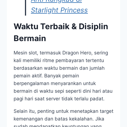
Starlight Princess
Waktu Terbaik & Disiplin
Bermain
Mesin slot, termasuk Dragon Hero, sering
kali memiliki ritme pembayaran tertentu
berdasarkan waktu bermain dan jumlah
pemain aktif. Banyak pemain
berpengalaman menyarankan untuk
bermain di waktu sepi seperti dini hari atau
pagi hari saat server tidak terlalu padat.
Selain itu, penting untuk menetapkan target
kemenangan dan batas kekalahan. Jika
sudah mendapatkan keuntungan yang