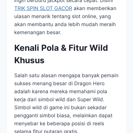
ingin berburu jackpot secara cepat. Disini
TRIK SPIN SLOT GACOR
akan memberikan
ulasan menarik tentang slot online, yang
akan membantu anda lebih mudah meraih
kemenangan besar.
Kenali Pola & Fitur Wild
Khusus
Salah satu alasan mengapa banyak pemain
sukses menang besar di Dragon Hero
adalah karena mereka memahami pola
kerja dari simbol wild dan Super Wild.
Simbol wild di game ini bukan sekadar
pengganti simbol biasa, melainkan dapat
menyebar ke beberapa posisi di reels
selama fitur putaran gratis.