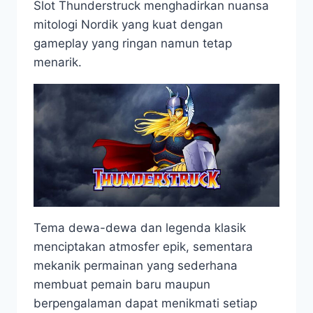
Slot Thunderstruck menghadirkan nuansa
mitologi Nordik yang kuat dengan
gameplay yang ringan namun tetap
menarik.
Tema dewa-dewa dan legenda klasik
menciptakan atmosfer epik, sementara
mekanik permainan yang sederhana
membuat pemain baru maupun
berpengalaman dapat menikmati setiap