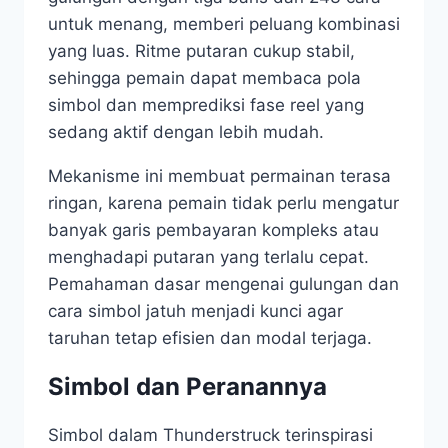
untuk menang, memberi peluang kombinasi
yang luas. Ritme putaran cukup stabil,
sehingga pemain dapat membaca pola
simbol dan memprediksi fase reel yang
sedang aktif dengan lebih mudah.
Mekanisme ini membuat permainan terasa
ringan, karena pemain tidak perlu mengatur
banyak garis pembayaran kompleks atau
menghadapi putaran yang terlalu cepat.
Pemahaman dasar mengenai gulungan dan
cara simbol jatuh menjadi kunci agar
taruhan tetap efisien dan modal terjaga.
Simbol dan Peranannya
Simbol dalam Thunderstruck terinspirasi