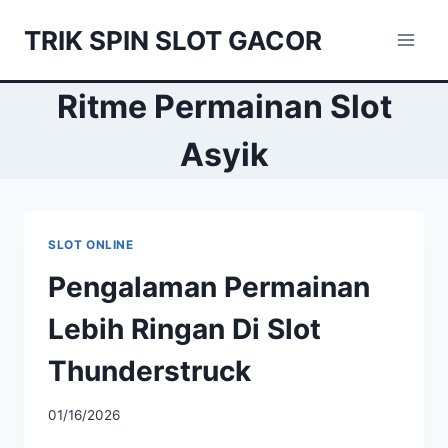
Skip
TRIK SPIN SLOT GACOR
to
content
Ritme Permainan Slot
Asyik
SLOT ONLINE
Pengalaman Permainan
Lebih Ringan Di Slot
Thunderstruck
01/16/2026