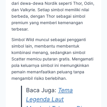
dari dewa-dewa Nordik seperti Thor, Odin,
dan Valkyrie. Setiap simbol memiliki nilai
berbeda, dengan Thor sebagai simbol
premium yang memberi kemenangan
terbesar.
Simbol Wild muncul sebagai pengganti
simbol lain, membantu membentuk
kombinasi menang, sedangkan simbol
Scatter memicu putaran gratis. Mengamati
pola keluarnya simbol ini memungkinkan
pemain memanfaatkan peluang tanpa
mengambil risiko berlebihan.
Baca Juga:
Tema
Legenda Laut