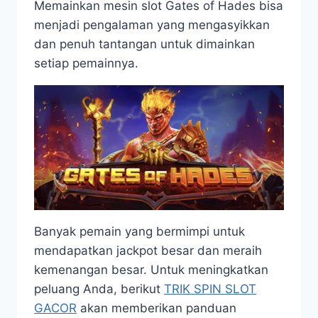
Memainkan mesin slot Gates of Hades bisa
menjadi pengalaman yang mengasyikkan
dan penuh tantangan untuk dimainkan
setiap pemainnya.
Banyak pemain yang bermimpi untuk
mendapatkan jackpot besar dan meraih
kemenangan besar. Untuk meningkatkan
peluang Anda, berikut
TRIK SPIN SLOT
GACOR
akan memberikan panduan