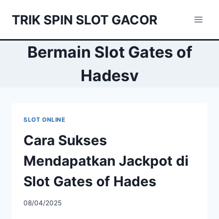
Skip
TRIK SPIN SLOT GACOR
to
content
Bermain Slot Gates of
Hadesv
SLOT ONLINE
Cara Sukses
Mendapatkan Jackpot di
Slot Gates of Hades
08/04/2025