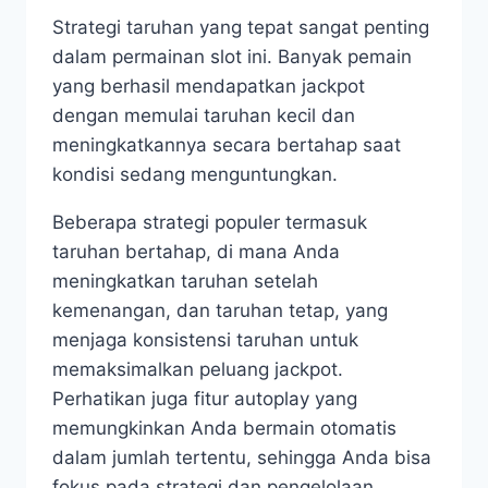
Strategi taruhan yang tepat sangat penting
dalam permainan slot ini. Banyak pemain
yang berhasil mendapatkan jackpot
dengan memulai taruhan kecil dan
meningkatkannya secara bertahap saat
kondisi sedang menguntungkan.
Beberapa strategi populer termasuk
taruhan bertahap, di mana Anda
meningkatkan taruhan setelah
kemenangan, dan taruhan tetap, yang
menjaga konsistensi taruhan untuk
memaksimalkan peluang jackpot.
Perhatikan juga fitur autoplay yang
memungkinkan Anda bermain otomatis
dalam jumlah tertentu, sehingga Anda bisa
fokus pada strategi dan pengelolaan