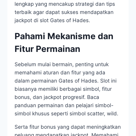
lengkap yang mencakup strategi dan tips
terbaik agar dapat sukses mendapatkan
jackpot di slot Gates of Hades.
Pahami Mekanisme dan
Fitur Permainan
Sebelum mulai bermain, penting untuk
memahami aturan dan fitur yang ada
dalam permainan Gates of Hades. Slot ini
biasanya memiliki berbagai simbol, fitur
bonus, dan jackpot progresif. Baca
panduan permainan dan pelajari simbol-
simbol khusus seperti simbol scatter, wild.
Serta fitur bonus yang dapat meningkatkan
peluang mendapatkan jackpot. Memahami