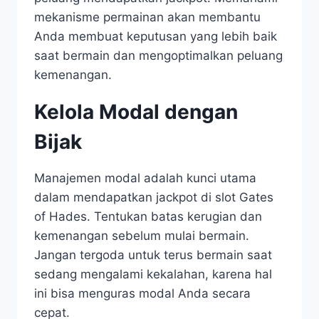
mekanisme permainan akan membantu
Anda membuat keputusan yang lebih baik
saat bermain dan mengoptimalkan peluang
kemenangan.
Kelola Modal dengan
Bijak
Manajemen modal adalah kunci utama
dalam mendapatkan jackpot di slot Gates
of Hades. Tentukan batas kerugian dan
kemenangan sebelum mulai bermain.
Jangan tergoda untuk terus bermain saat
sedang mengalami kekalahan, karena hal
ini bisa menguras modal Anda secara
cepat.