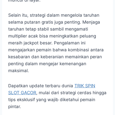
muncul di layar.
Selain itu, strategi dalam mengelola taruhan
selama putaran gratis juga penting. Menjaga
taruhan tetap stabil sambil mengamati
multiplier acak bisa meningkatkan peluang
meraih jackpot besar. Pengalaman ini
mengajarkan pemain bahwa kombinasi antara
kesabaran dan keberanian memainkan peran
penting dalam mengejar kemenangan
maksimal.
Dapatkan update terbaru dunia
TRIK SPIN
SLOT GACOR
, mulai dari strategi cerdas hingga
tips eksklusif yang wajib diketahui pemain
pintar.