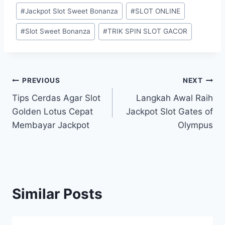
Post
#
Jackpot Slot Sweet Bonanza
#
SLOT ONLINE
Tags:
#
Slot Sweet Bonanza
#
TRIK SPIN SLOT GACOR
Post
PREVIOUS
NEXT
Tips Cerdas Agar Slot
Langkah Awal Raih
navigation
Golden Lotus Cepat
Jackpot Slot Gates of
Membayar Jackpot
Olympus
Similar Posts