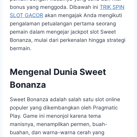
bonus yang menggoda. Dibawah ini
TRIK SPIN
SLOT GACOR
akan mengajak Anda mengikuti
pengalaman petualangan pertama seorang
pemain dalam mengejar jackpot slot Sweet
Bonanza, mulai dari perkenalan hingga strategi
bermain.
Mengenal Dunia Sweet
Bonanza
Sweet Bonanza adalah salah satu slot online
populer yang dikembangkan oleh Pragmatic
Play. Game ini menonjol karena tema
manisnya, menampilkan permen, buah-
buahan, dan warna-warna cerah yang